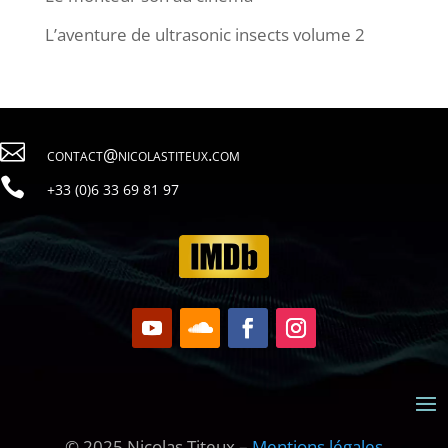
L’aventure de ultrasonic insects volume 2

contact@nicolastiteux.com

79 18 96 33 6(0) 33+
© 2025 Nicolas Titeux –
Mentions légales